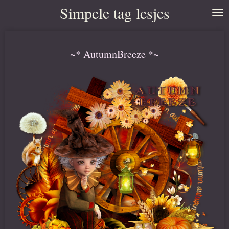
Simpele tag lesjes
Ga
direct
naar
~* AutumnBreeze *~
de
hoofdinhoud