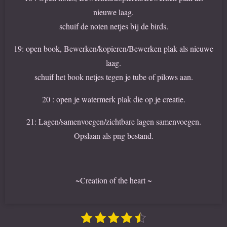
nieuwe laag.
schuif de noten netjes bij de birds.
19: open book, Bewerken/kopieren/Bewerken plak als nieuwe
laag.
schuif het book netjes tegen je tube of pilows aan.
20 : open je watermerk plak die op je creatie.
21: Lagen/samenvoegen/zichtbare lagen samenvoegen.
Opslaan als png bestand.
~Creation of the heart ~
1
2
3
4
5
S
R
t
a