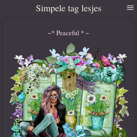
Simpele tag lesjes
Ga
direct
naar
~* Peaceful * ~
de
hoofdinhoud