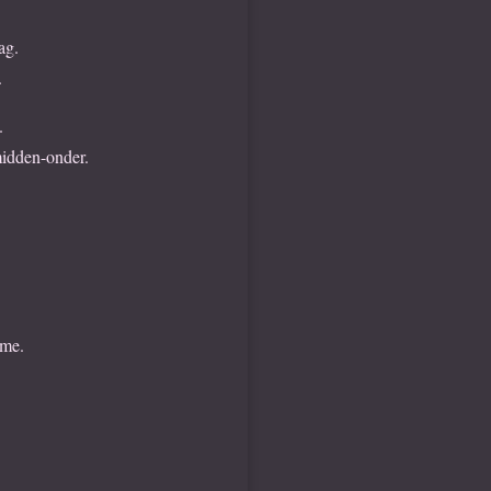
ag.
.
.
 midden-onder.
ame.