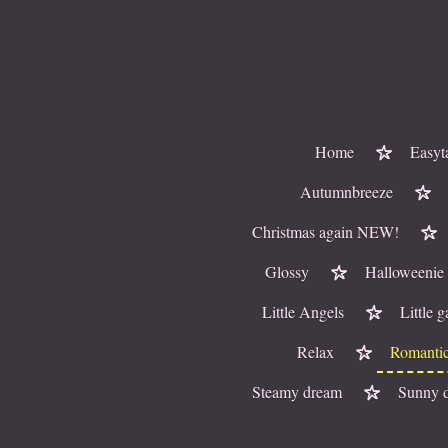
Ga
direct
naar
de
hoofdinhoud
Home
Easyt
Autumnbreeze
Christmas again NEW!
Glossy
Halloweenie
Little Angels
Little 
Relax
Romantic
Steamy dream
Sunny 