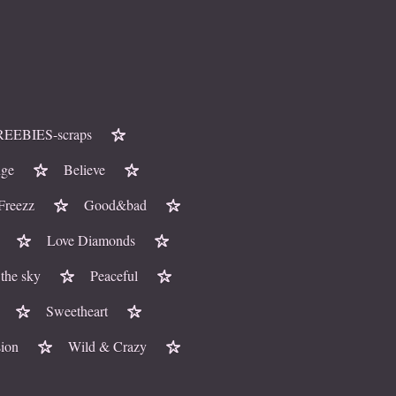
REEBIES-scraps
nge
Believe
Freezz
Good&bad
Love Diamonds
 the sky
Peaceful
Sweetheart
sion
Wild & Crazy