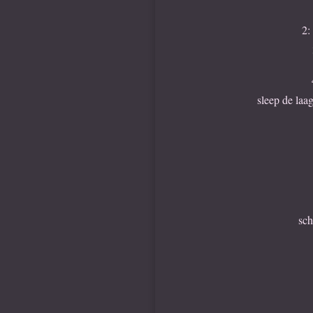
2:
sleep de laa
sch