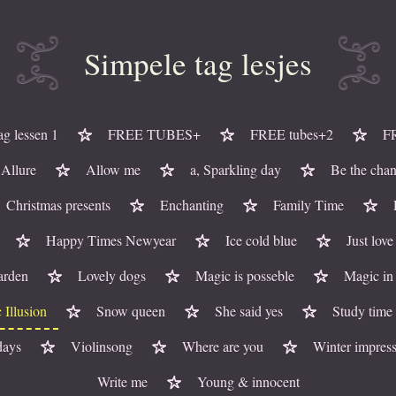
Simpele tag lesjes
ag lessen 1
FREE TUBES+
FREE tubes+2
F
Allure
Allow me
a, Sparkling day
Be the cha
Christmas presents
Enchanting
Family Time
Happy Times Newyear
Ice cold blue
Just love
garden
Lovely dogs
Magic is posseble
Magic in
 Illusion
Snow queen
She said yes
Study time
days
Violinsong
Where are you
Winter impres
Write me
Young & innocent