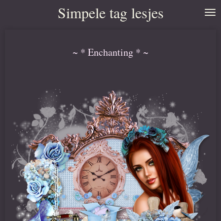
Simpele tag lesjes
Ga
direct
naar
~ * Enchanting * ~
de
hoofdinhoud