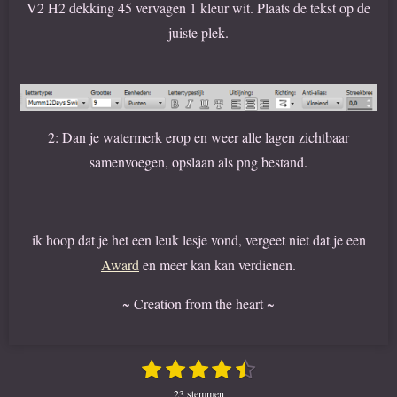
V2 H2 dekking 45 vervagen 1 kleur wit. Plaats de tekst op de
juiste plek.
2: Dan je watermerk erop en weer alle lagen zichtbaar
samenvoegen, opslaan als png bestand.
ik hoop dat je het een leuk lesje vond, vergeet niet dat je een
Award
en meer kan kan verdienen.
~ Creation from the heart ~
1
2
3
4
5
S
R
t
s
s
s
s
s
a
e
23 stemmen