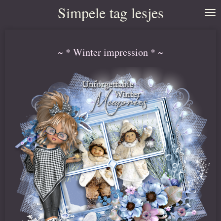
Simpele tag lesjes
Ga
direct
naar
~ * Winter impression * ~
de
hoofdinhoud