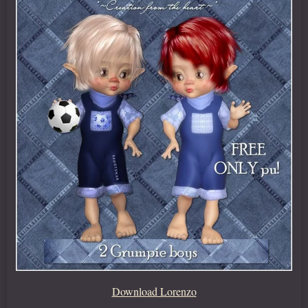
Download Lorenzo