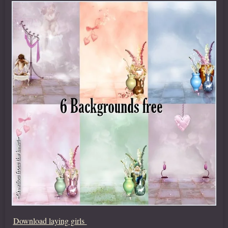
Download laying girls