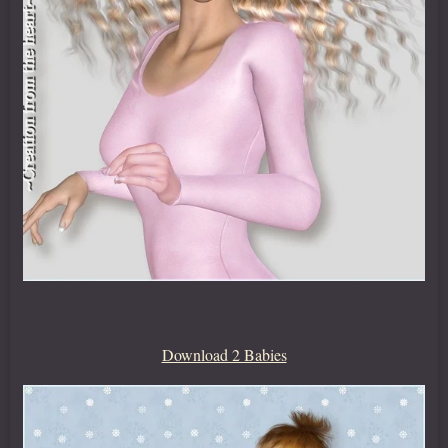
Download 2 Babies