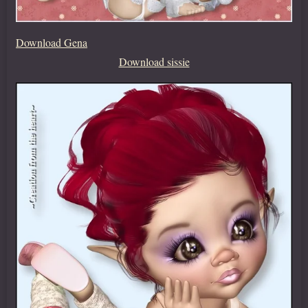
Download Gena
Download sissie