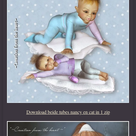
Download beide tubes nancy en cat in 1 zip