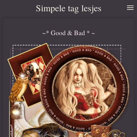
Simpele tag lesjes
Ga
direct
naar
~* Good & Bad * ~
de
hoofdinhoud