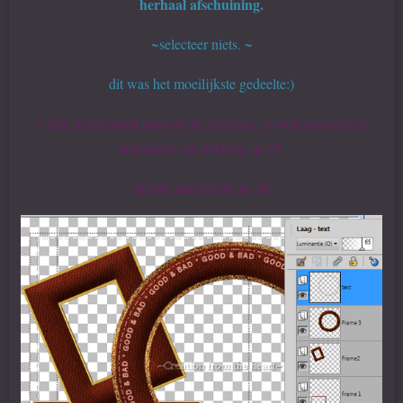
herhaal afschuining.
~selecteer niets. ~
dit was het moeilijkste gedeelte:)
7: klik in het lagen palet op de text laag, vervolgens neem je
luminantie zet dekking op 65.
je hebt dan zoiets als dit