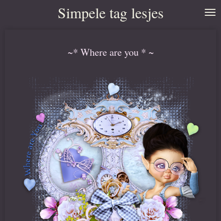
Simpele tag lesjes
Ga
direct
naar
~* Where are you * ~
de
hoofdinhoud