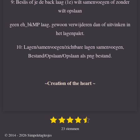
9: Beslis of je de back laag (1e) wilt samenvoegen of zonder
wilt opslaan
geen eh_bkMP laag, gewoon verwijderen dan of uitvinken in
het lagenpalet.
10: Lagen/samenvoegen/zichtbare lagen samenvoegen,
Bestand/Opslaan/Opslaan als png bestand.
~Creation of the heart ~
1
2
3
4
5
S
R
t
s
s
s
s
s
a
e
23 stemmen
t
t
t
t
t
t
m
© 2014 - 2026 Simpeletaglesjes
m
i