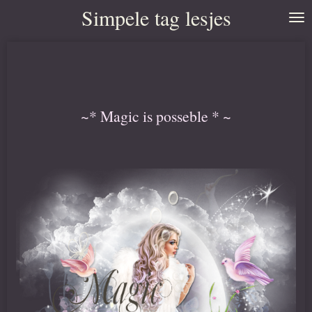
Simpele tag lesjes
Ga
direct
naar
de
hoofdinhoud
~* Magic is posseble * ~