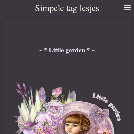
Simpele tag lesjes
Ga
direct
naar
de
hoofdinhoud
~ * Little garden * ~